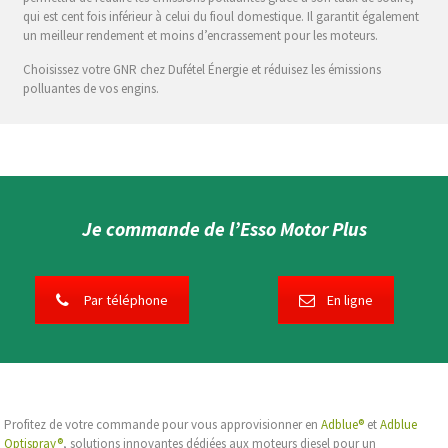
qui est cent fois inférieur à celui du fioul domestique. Il garantit également
un meilleur rendement et moins d’encrassement pour les moteurs.
Choisissez votre GNR chez Dufétel Énergie et réduisez les émissions
polluantes de vos engins.
Je commande de l’Esso Motor Plus
Par téléphone
En ligne
Profitez de votre commande pour vous approvisionner en
Adblue®
et
Adblue
Optispray®
, solutions innovantes dédiées aux moteurs diesel pour un