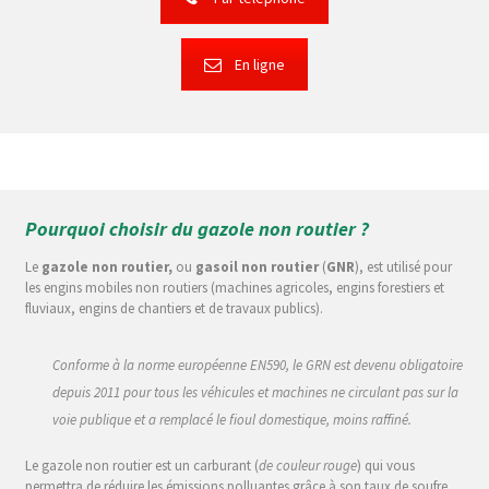
En ligne
Pourquoi choisir du gazole non routier ?
Le
gazole non routier,
ou
gasoil non routier
(
GNR
), est utilisé pour
les engins mobiles non routiers (machines agricoles, engins forestiers et
fluviaux, engins de chantiers et de travaux publics).
Conforme à la norme européenne EN590, le GRN est devenu obligatoire
depuis 2011 pour tous les véhicules et machines ne circulant pas sur la
voie publique et a remplacé le fioul domestique, moins raffiné.
Le gazole non routier est un carburant (
de couleur rouge
) qui vous
permettra de réduire les émissions polluantes grâce à son taux de soufre,